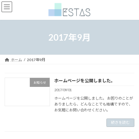
コ
ナ
ン
ビ
テ
ゲ
ン
ー
ツ
シ
へ
ョ
2017年9月
ス
ン
キ
に
ッ
移
プ
動
ホーム
2017年9月
ホームページを公開しました。
お知らせ
2017/09/01
ホームページを公開しました。 お困りのことが
ありましたら、どんなことでも結構ですので、
お気軽にお問い合わせください。
続きを読む